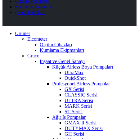
Gizlilik Politikası
Kullanım Koşulları
Çerez Politikası
Ürünler
Elcometer
Ölçüm Cihazları
Kumlama Ekipmanları
Graco
İnşaat ve Genel Sanayi
Küçük Airless Boya Pompaları
UltraMax
QuickShot
Profesyonel Airless Pompalar
GX Serisi
CLASSIC Serisi
ULTRA Serisi
MARK Serisi
ST Serisi
Ağır İş Pompalar
GMAX II Serisi
DUTYMAX Serisi
GH Serisi