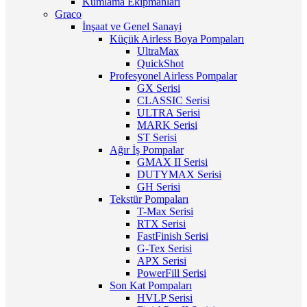
Kumlama Ekipmanları
Graco
İnşaat ve Genel Sanayi
Küçük Airless Boya Pompaları
UltraMax
QuickShot
Profesyonel Airless Pompalar
GX Serisi
CLASSIC Serisi
ULTRA Serisi
MARK Serisi
ST Serisi
Ağır İş Pompalar
GMAX II Serisi
DUTYMAX Serisi
GH Serisi
Tekstür Pompaları
T-Max Serisi
RTX Serisi
FastFinish Serisi
G-Tex Serisi
APX Serisi
PowerFill Serisi
Son Kat Pompaları
HVLP Serisi