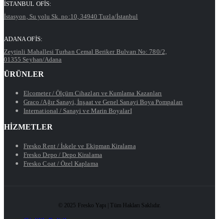
İSTANBUL OFİS:
İstasyon, Su yolu Sk. no:10, 34940 Tuzla/İstanbul
ADANA OFİS:
Zeytinli Mahallesi Turhan Cemal Beriker Bulvarı No: 780/2,
01355 Seyhan/Adana
ÜRÜNLER
Elcometer / Ölçüm Cihazları ve Kumlama Kazanları
Graco /
Ağır Sanayi,
İnşaat ve Genel Sanayi Boya Pompaları
International / Sanayi ve Marin BoyalarI
HİZMETLER
Fresko Rent / İskele ve Ekipman Kiralama
Fresko Depo / Depo Kiralama
Fresko Coat / Özel Kaplama
© 2025 Fresko Yapı | Tüm Hakları Saklıdır.