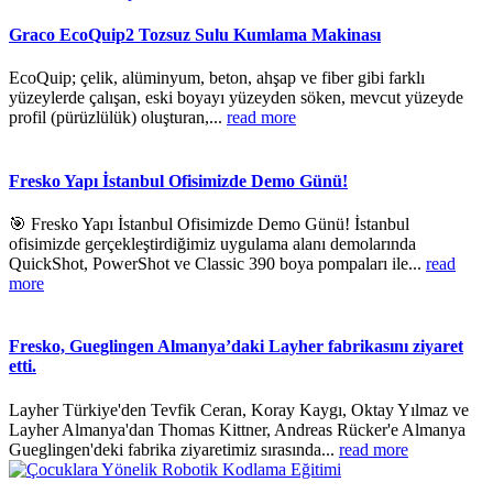
Graco EcoQuip2 Tozsuz Sulu Kumlama Makinası
EcoQuip; çelik, alüminyum, beton, ahşap ve fiber gibi farklı
yüzeylerde çalışan, eski boyayı yüzeyden söken, mevcut yüzeyde
profil (pürüzlülük) oluşturan,...
read more
Fresko Yapı İstanbul Ofisimizde Demo Günü!
🎯 Fresko Yapı İstanbul Ofisimizde Demo Günü! İstanbul
ofisimizde gerçekleştirdiğimiz uygulama alanı demolarında
QuickShot, PowerShot ve Classic 390 boya pompaları ile...
read
more
Fresko, Gueglingen Almanya’daki Layher fabrikasını ziyaret
etti.
Layher Türkiye'den Tevfik Ceran, Koray Kaygı, Oktay Yılmaz ve
Layher Almanya'dan Thomas Kittner, Andreas Rücker'e Almanya
Gueglingen'deki fabrika ziyaretimiz sırasında...
read more