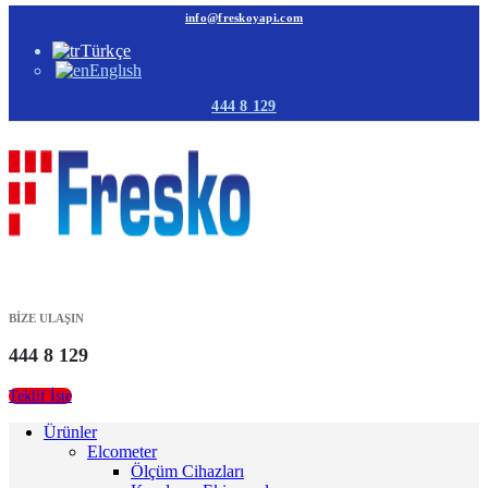
info@freskoyapi.com
Türkçe
Englısh
444 8 129
BİZE ULAŞIN
444 8 129
Teklif İste
Ürünler
Elcometer
Ölçüm Cihazları