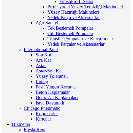
FinishPro II Serisi
Profesyonel Yüzey Temizliği Makineleri
Yüzey Hazırlığı Makineleri
Yedek Parça ve Aksesuarlar
Ağır Sanayi
Tek Beslemeli Pompalar
Çift Beslemeli Pompalar
Transfer Pompaları ve Karıştırıcılar
Yedek Parçalar ve Aksesuarlar
Internatıonal Paınt
Son Kat
Ara Kat
Astar
Astar-Son Kat
Yüzey Toleranslı
Lining
Pasif Yangın Koruma
Beton Kaplamalar
Deniz Alt Kaplamaları
Isıya Dayanıklı
Chicago Pneumatic
Kopresörler
Kırıcılar
Hizmetler
FreskoRent