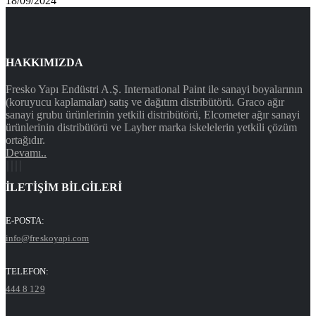
18/09/2024
HAKKIMIZDA
Fresko Yapı Endüstri A.Ş. International Paint ile sanayi boyalarının
(koruyucu kaplamalar) satış ve dağıtım distribütörü. Graco ağır
sanayi grubu ürünlerinin yetkili distribütörü, Elcometer ağır sanayi
ürünlerinin distribütörü ve Layher marka iskelelerin yetkili çözüm
ortağıdır.
Devamı..
İLETİŞİM BİLGİLERİ
E-POSTA:
info@freskoyapi.com
TELEFON:
444 8 129